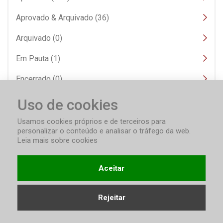
Aprovado & Arquivado (36)
Arquivado (0)
Em Pauta (1)
Encerrado (0)
Publicado (251)
Uso de cookies
Reprovado (1)
Usamos cookies próprios e de terceiros para
personalizar o conteúdo e analisar o tráfego da web.
Reprovado & Arquivado (0)
Leia mais sobre cookies
Retirado de Pauta (1)
Aceitar
Rejeitar