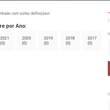
ntrado com estas definições!
L
re por Ano:
N
2021
2020
2019
2018
2017
(0)
(0)
(0)
(0)
(0)
D