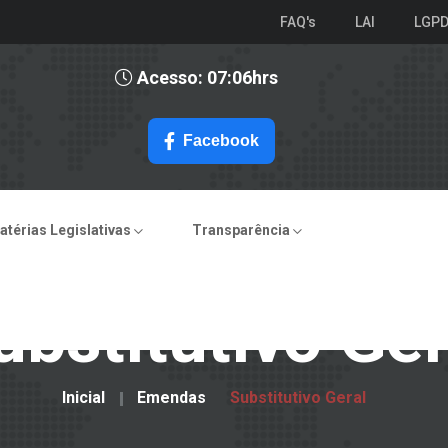
FAQ's
LAI
LGP
Acesso: 07:06hrs
Facebook
atérias Legislativas
Transparência
ubstitutivo Ger
Inicial
Emendas
Substitutivo Geral